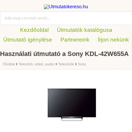
Kezdőoldal
Útmutatók katalógusa
Útmutató igénylése
Partnereink
Írjon nekünk
Használati útmutató a Sony KDL-42W655A
›
›
›
Főoldal
Televízió, videó, audio
Televíziók
Sony