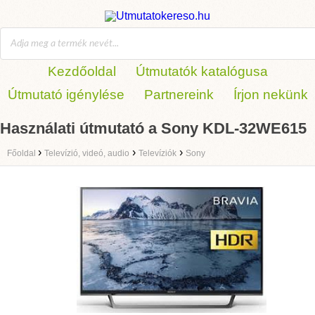
Kezdőoldal
Útmutatók katalógusa
Útmutató igénylése
Partnereink
Írjon nekünk
Használati útmutató a Sony KDL-32WE615
›
›
›
Főoldal
Televízió, videó, audio
Televíziók
Sony