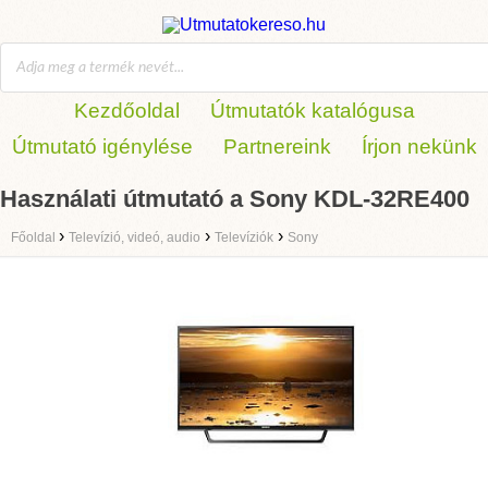
Kezdőoldal
Útmutatók katalógusa
Útmutató igénylése
Partnereink
Írjon nekünk
Használati útmutató a Sony KDL-32RE400
›
›
›
Főoldal
Televízió, videó, audio
Televíziók
Sony