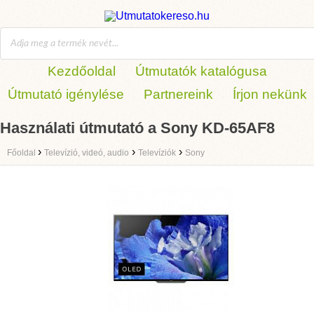
Kezdőoldal
Útmutatók katalógusa
Útmutató igénylése
Partnereink
Írjon nekünk
Használati útmutató a Sony KD-65AF8
›
›
›
Főoldal
Televízió, videó, audio
Televíziók
Sony