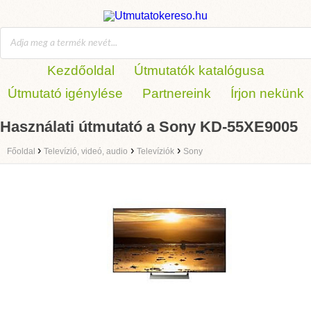
Kezdőoldal
Útmutatók katalógusa
Útmutató igénylése
Partnereink
Írjon nekünk
Használati útmutató a Sony KD-55XE9005
›
›
›
Főoldal
Televízió, videó, audio
Televíziók
Sony