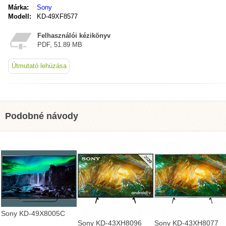
Márka:
Sony
Modell:
KD-49XF8577
Felhasználói kézikönyv
PDF, 51.89 MB
Útmutató lehúzása
Podobné návody
Sony KD-49X8005C
Sony KD-43XH8096
Sony KD-43XH8077