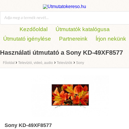
Kezdőoldal
Útmutatók katalógusa
Útmutató igénylése
Partnereink
Írjon nekünk
Használati útmutató a Sony KD-49XF8577
›
›
›
Főoldal
Televízió, videó, audio
Televíziók
Sony
Sony KD-49XF8577