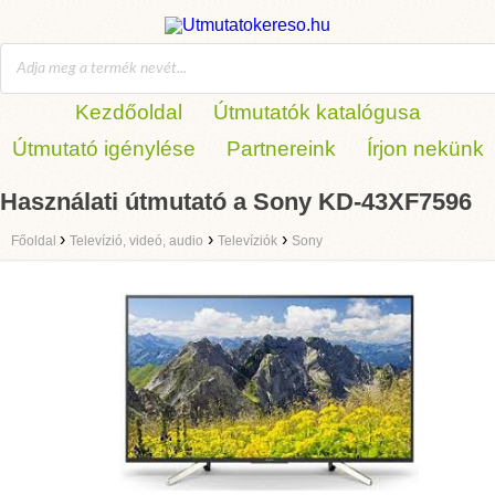
Kezdőoldal
Útmutatók katalógusa
Útmutató igénylése
Partnereink
Írjon nekünk
Használati útmutató a Sony KD-43XF7596
›
›
›
Főoldal
Televízió, videó, audio
Televíziók
Sony