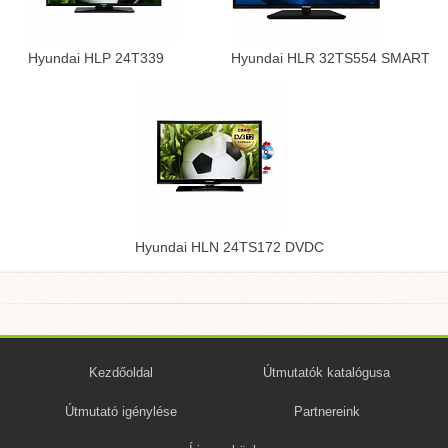
Hyundai HLP 24T339
Hyundai HLR 32TS554 SMART
Hyundai HLN 24TS172 DVDC
Kezdőoldal
Útmutatók katalógusa
Útmutató igénylése
Partnereink