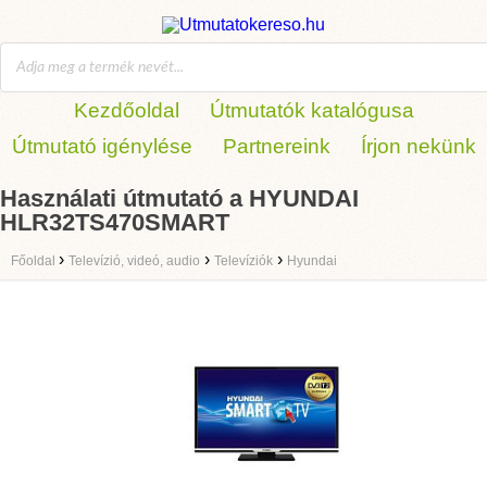
Kezdőoldal
Útmutatók katalógusa
Útmutató igénylése
Partnereink
Írjon nekünk
Használati útmutató a HYUNDAI
HLR32TS470SMART
›
›
›
Főoldal
Televízió, videó, audio
Televíziók
Hyundai