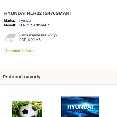
HYUNDAI HLR32TS470SMART
Márka:
Hyundai
Modell:
HLR32TS470SMART
Felhasználói kézikönyv
PDF, 6.90 MB
Útmutató lehúzása
Podobné návody