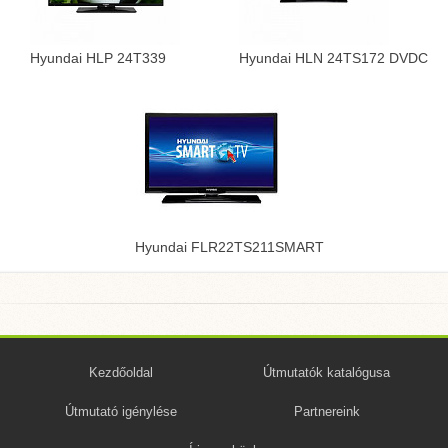
Hyundai HLP 24T339
Hyundai HLN 24TS172 DVDC
Hyundai FLR22TS211SMART
Kezdőoldal
Útmutatók katalógusa
Útmutató igénylése
Partnereink