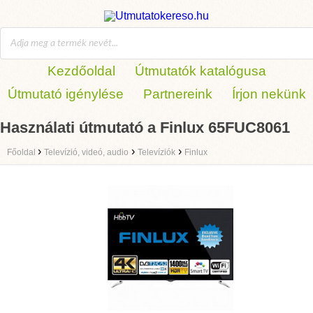
Kezdőoldal
Útmutatók katalógusa
Útmutató igénylése
Partnereink
Írjon nekünk
Használati útmutató a Finlux 65FUC8061
›
›
›
Főoldal
Televízió, videó, audio
Televíziók
Finlux