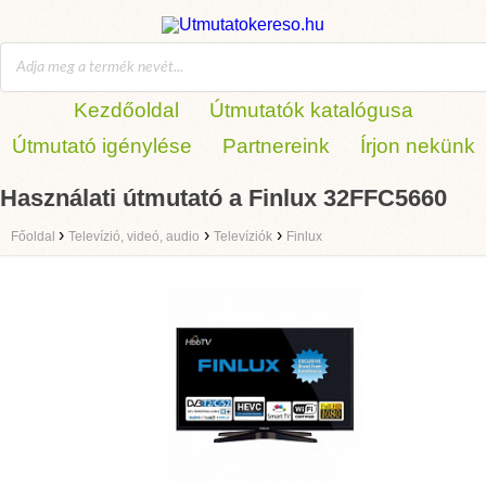
Kezdőoldal
Útmutatók katalógusa
Útmutató igénylése
Partnereink
Írjon nekünk
Használati útmutató a Finlux 32FFC5660
›
›
›
Főoldal
Televízió, videó, audio
Televíziók
Finlux