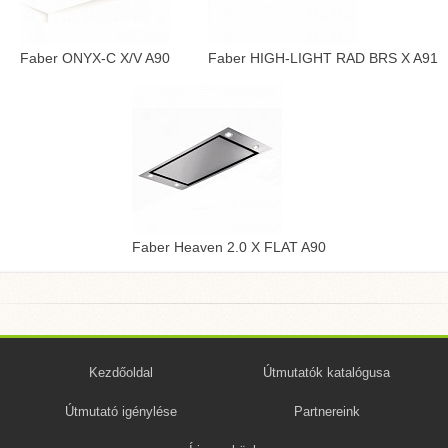
Faber ONYX-C X/V A90
Faber HIGH-LIGHT RAD BRS X A91
Faber Heaven 2.0 X FLAT A90
Kezdőoldal
Útmutatók katalógusa
Útmutató igénylése
Partnereink