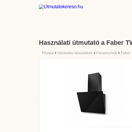
Használati útmutató a Faber
›
›
›
Főoldal
Háztartási készülékek
Páraelszívók
Faber