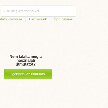
tató igénylése
Partnereink
Írjon nekünk
Nem találta meg a
használati
útmutatót?
Igényelni az útmutató
hozzáadását