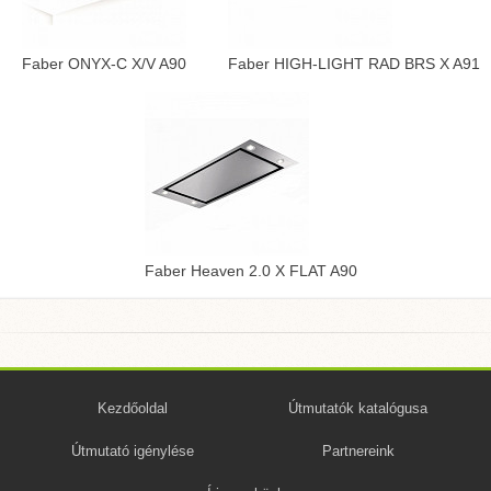
Faber ONYX-C X/V A90
Faber HIGH-LIGHT RAD BRS X A91
Faber Heaven 2.0 X FLAT A90
Kezdőoldal
Útmutatók katalógusa
Útmutató igénylése
Partnereink