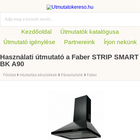
Kezdőoldal
Útmutatók katalógusa
Útmutató igénylése
Partnereink
Írjon nekünk
Használati útmutató a Faber STRIP SMART
BK A90
›
›
›
Főoldal
Háztartási készülékek
Páraelszívók
Faber