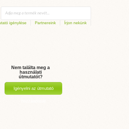
tató igénylése
Partnereink
Írjon nekünk
Nem találta meg a
használati
útmutatót?
Igényelni az útmutató
hozzáadását