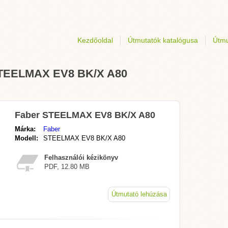
Kezdőoldal
Útmutatók katalógusa
Útmu
 STEELMAX EV8 BK/X A80
Faber STEELMAX EV8 BK/X A80
Márka:
Faber
Modell:
STEELMAX EV8 BK/X A80
Felhasználói kézikönyv
PDF, 12.80 MB
Útmutató lehúzása