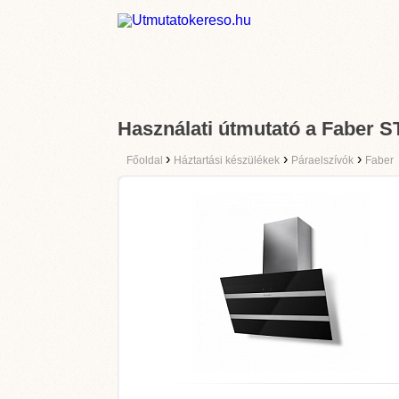
Használati útmutató a Faber
›
›
›
Főoldal
Háztartási készülékek
Páraelszívók
Faber