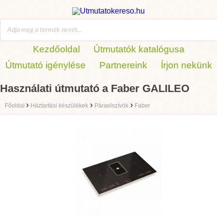
Kezdőoldal
Útmutatók katalógusa
Útmutató igénylése
Partnereink
Írjon nekünk
Használati útmutató a Faber GALILEO
›
›
›
Főoldal
Háztartási készülékek
Páraelszívók
Faber