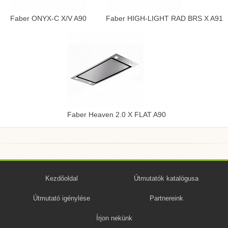
Faber ONYX-C X/V A90
Faber HIGH-LIGHT RAD BRS X A91
Faber Heaven 2.0 X FLAT A90
Kezdőoldal
Útmutatók katalógusa
Útmutató igénylése
Partnereink
Írjon nekünk