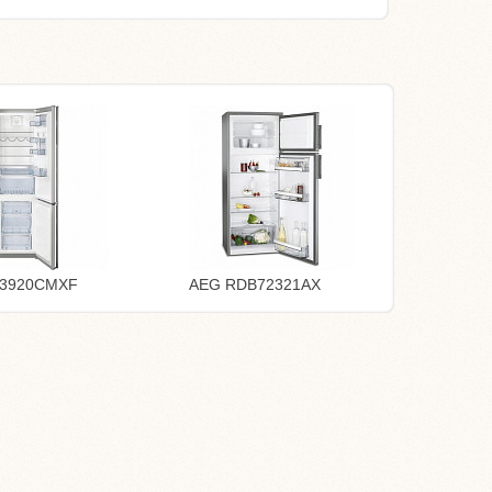
83920CMXF
AEG RDB72321AX