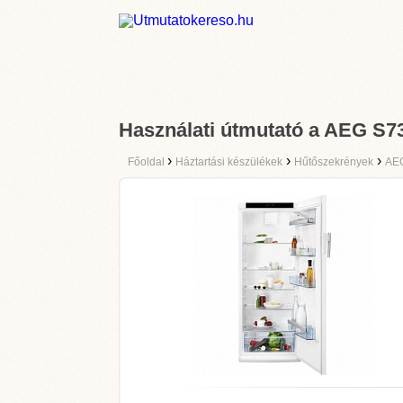
Használati útmutató a AEG 
›
›
›
Főoldal
Háztartási készülékek
Hűtőszekrények
AE