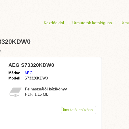
Kezdőoldal
Útmutatók katalógusa
Útmu
S73320KDW0
G
AEG S73320KDW0
Márka:
AEG
Modell:
S73320KDW0
Felhasználói kézikönyv
PDF, 1.15 MB
Útmutató lehúzása