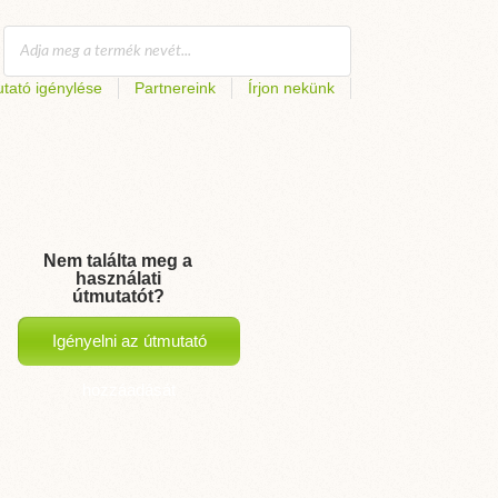
tató igénylése
Partnereink
Írjon nekünk
Nem találta meg a
használati
útmutatót?
Igényelni az útmutató
hozzáadását