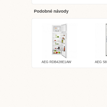
Podobné návody
AEG RDB428E1AW
AEG S