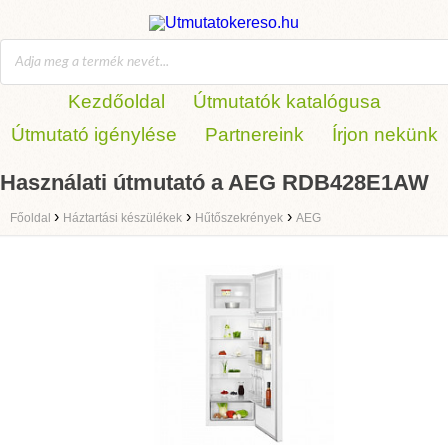
Kezdőoldal
Útmutatók katalógusa
Útmutató igénylése
Partnereink
Írjon nekünk
Használati útmutató a AEG RDB428E1AW
›
›
›
Főoldal
Háztartási készülékek
Hűtőszekrények
AEG