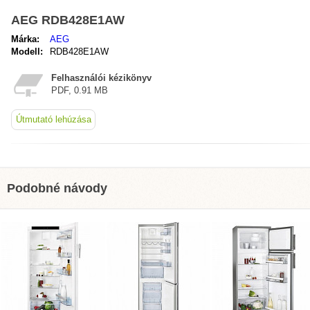
AEG RDB428E1AW
Márka:
AEG
Modell:
RDB428E1AW
Felhasználói kézikönyv
PDF, 0.91 MB
Útmutató lehúzása
Podobné návody