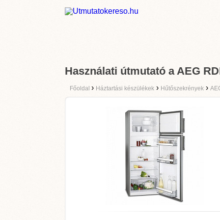
Használati útmutató a AEG R
›
›
›
Főoldal
Háztartási készülékek
Hűtőszekrények
AE