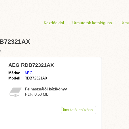
Kezdőoldal
Útmutatók katalógusa
Útmu
DB72321AX
G
AEG RDB72321AX
Márka:
AEG
Modell:
RDB72321AX
Felhasználói kézikönyv
PDF, 0.58 MB
Útmutató lehúzása