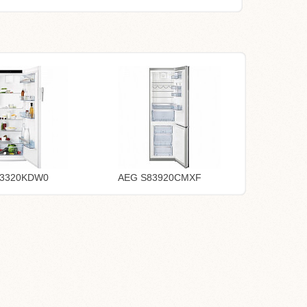
73320KDW0
AEG S83920CMXF