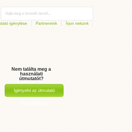
tató igénylése
Partnereink
Írjon nekünk
Nem találta meg a
használati
útmutatót?
Igényelni az útmutató
hozzáadását