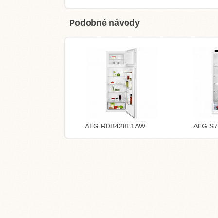
Podobné návody
AEG RDB428E1AW
AEG S