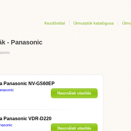
Kezdőoldal
Útmutatók katalógusa
Útmu
ák - Panasonic
asonic
 a
Panasonic NV-GS60EP
anasonic
Használati utasítás
megjelenítése
 a
Panasonic VDR-D220
nasonic
Használati utasítás