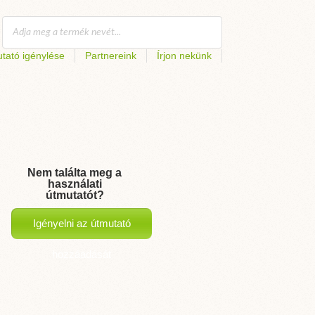
tató igénylése
Partnereink
Írjon nekünk
Nem találta meg a
használati
útmutatót?
Igényelni az útmutató
hozzáadását