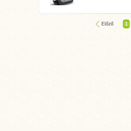
Előző
1