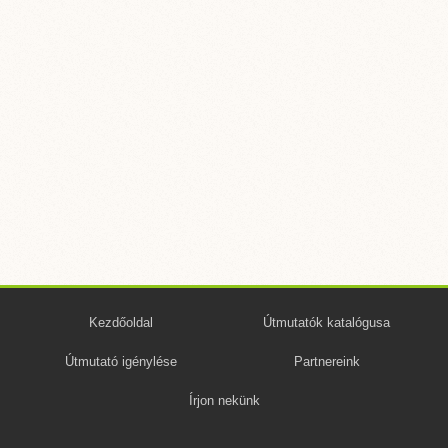
Kezdőoldal
Útmutatók katalógusa
Útmutató igénylése
Partnereink
Írjon nekünk