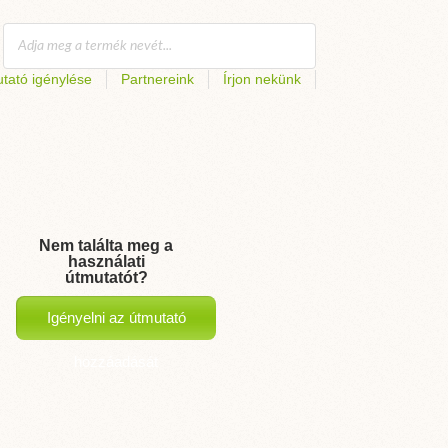
tató igénylése
Partnereink
Írjon nekünk
Nem találta meg a
használati
útmutatót?
Igényelni az útmutató
hozzáadását