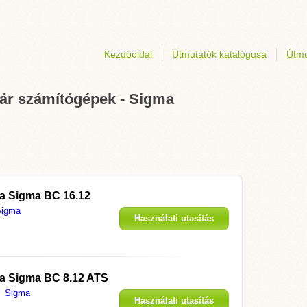
Kezdőoldal
Útmutatók katalógusa
Útmu
pár számítógépek - Sigma
 a
Sigma BC 16.12
Sigma
Használati utasítás
megjelenítése
 a
Sigma BC 8.12 ATS
Sigma
Használati utasítás