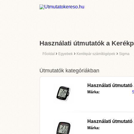
Használati útmutatók a Kerék
›
›
›
Főoldal
Egyebek
Kerékpár számítógépek
Sigma
Útmutatók kategóriákban
Használati útmutató
Márka:
Használati útmutató
Márka: