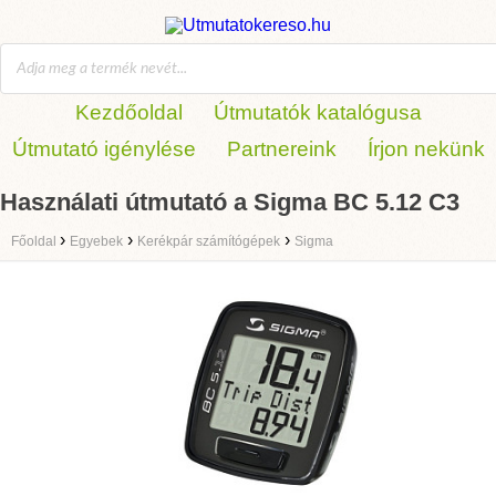
Kezdőoldal
Útmutatók katalógusa
Útmutató igénylése
Partnereink
Írjon nekünk
Használati útmutató a Sigma BC 5.12 C3
›
›
›
Főoldal
Egyebek
Kerékpár számítógépek
Sigma