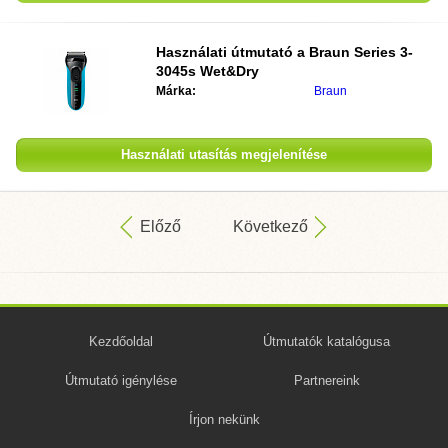
Használati útmutató a Braun Series 3-
3045s Wet&Dry
Márka:
Braun
Használati utasítás megjelenítése
Előző
Következő
Kezdőoldal
Útmutatók katalógusa
Útmutató igénylése
Partnereink
Írjon nekünk