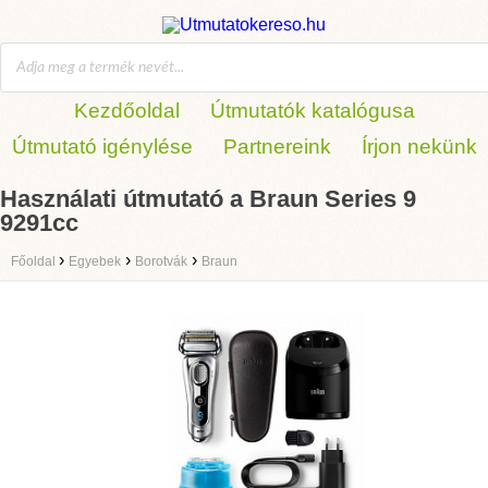
Kezdőoldal
Útmutatók katalógusa
Útmutató igénylése
Partnereink
Írjon nekünk
Használati útmutató a Braun Series 9
9291cc
›
›
›
Főoldal
Egyebek
Borotvák
Braun