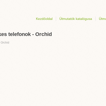
Kezdőoldal
Útmutatók katalógusa
Útmu
es telefonok - Orchid
›
Orchid