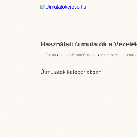
Használati útmutatók a Vezeték
›
›
Főoldal
Televízió, videó, audio
Vezetékes telefonok
Útmutatók kategóriákban