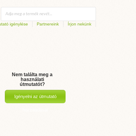
tató igénylése
Partnereink
Írjon nekünk
Nem találta meg a
használati
útmutatót?
Igényelni az útmutató
hozzáadását