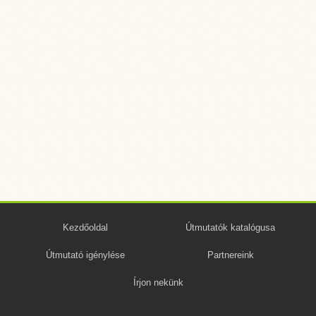
Kezdőoldal
Útmutatók katalógusa
Útmutató igénylése
Partnereink
Írjon nekünk