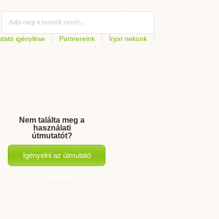
tató igénylése
Partnereink
Írjon nekünk
Nem találta meg a
használati
útmutatót?
Igényelni az útmutató
hozzáadását