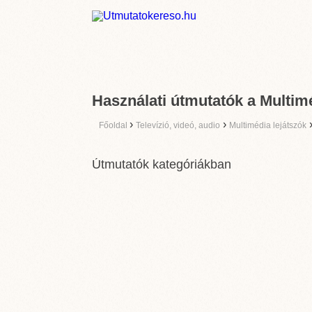
Használati útmutatók a Multimé
›
›
Főoldal
Televízió, videó, audio
Multimédia lejátszók
Útmutatók kategóriákban