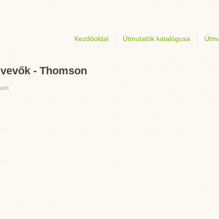
Kezdőoldal
Útmutatók katalógusa
Útmu
dvevők - Thomson
son