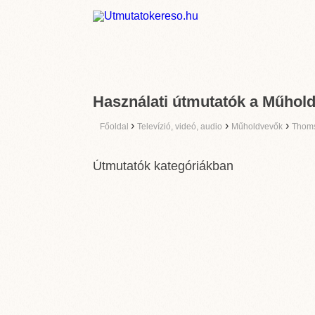
Használati útmutatók a Műhol
›
›
›
Főoldal
Televízió, videó, audio
Műholdvevők
Thom
Útmutatók kategóriákban