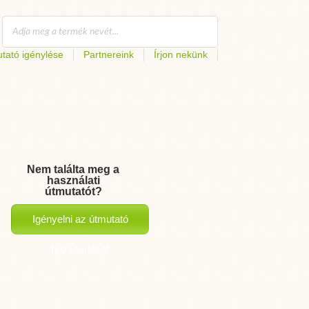
tató igénylése
Partnereink
Írjon nekünk
Nem találta meg a
használati
útmutatót?
Igényelni az útmutató
hozzáadását