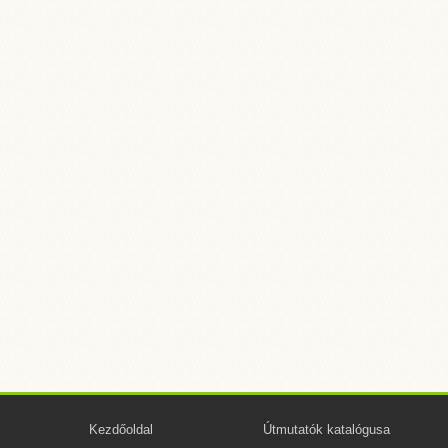
Kezdőoldal
Útmutatók katalógusa