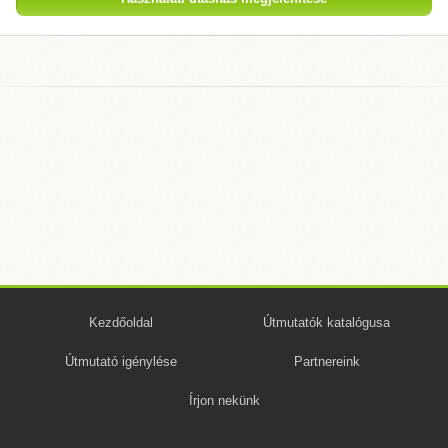
Kezdőoldal
Útmutatók katalógusa
Útmutató igénylése
Partnereink
Írjon nekünk