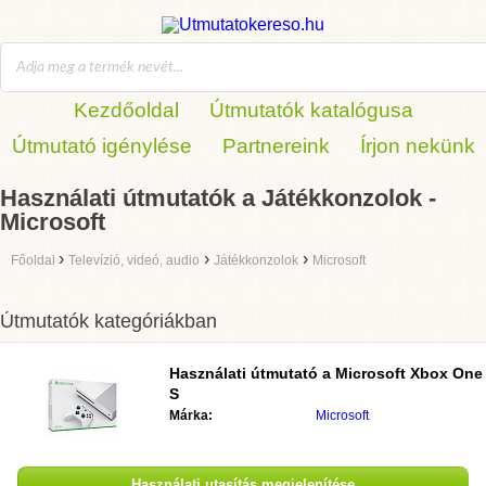
Kezdőoldal
Útmutatók katalógusa
Útmutató igénylése
Partnereink
Írjon nekünk
Használati útmutatók a Játékkonzolok -
Microsoft
›
›
›
Főoldal
Televízió, videó, audio
Játékkonzolok
Microsoft
Útmutatók kategóriákban
Használati útmutató a
Microsoft Xbox One
S
Márka:
Microsoft
Használati utasítás megjelenítése