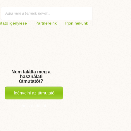
tató igénylése
Partnereink
Írjon nekünk
Nem találta meg a
használati
útmutatót?
Igényelni az útmutató
hozzáadását