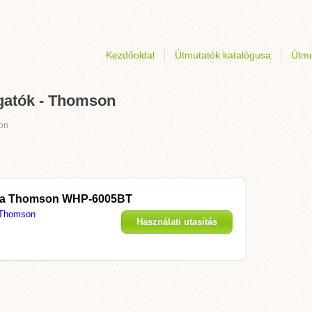
Kezdőoldal
Útmutatók katalógusa
Útmu
lgatók - Thomson
on
 a
Thomson WHP-6005BT
Thomson
Használati utasítás
megjelenítése