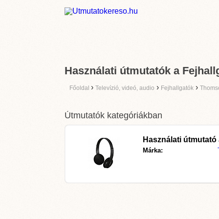
Használati útmutatók a Fejhal
›
›
›
Főoldal
Televízió, videó, audio
Fejhallgatók
Thoms
Útmutatók kategóriákban
Használati útmutató
Márka: