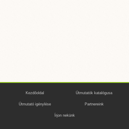
Kezdőoldal
Útmutatók katalógusa
Útmutató igénylése
Partnereink
Írjon nekünk