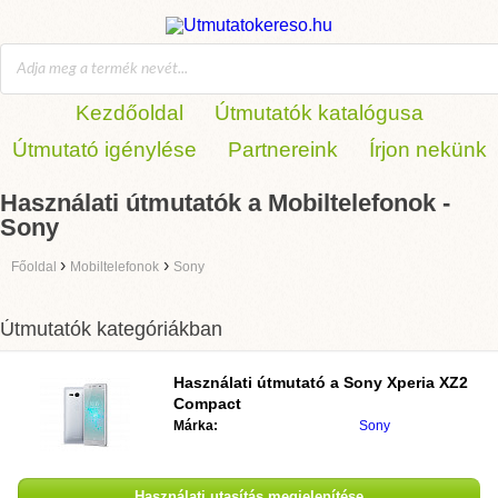
Kezdőoldal
Útmutatók katalógusa
Útmutató igénylése
Partnereink
Írjon nekünk
Használati útmutatók a Mobiltelefonok -
Sony
›
›
Főoldal
Mobiltelefonok
Sony
Útmutatók kategóriákban
Használati útmutató a
Sony Xperia XZ2
Compact
Márka:
Sony
Használati utasítás megjelenítése