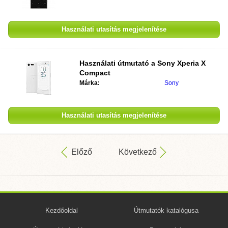
Használati utasítás megjelenítése
Használati útmutató a
Sony Xperia X
Compact
Márka:
Sony
Használati utasítás megjelenítése
Előző
Következő
Kezdőoldal
Útmutatók katalógusa