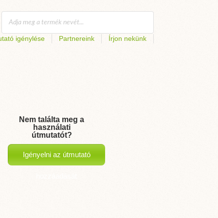
tató igénylése
Partnereink
Írjon nekünk
Nem találta meg a
használati
útmutatót?
Igényelni az útmutató
hozzáadását