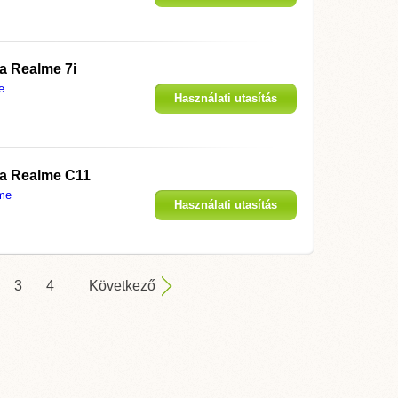
megjelenítése
 a
Realme 7i
e
Használati utasítás
megjelenítése
 a
Realme C11
me
Használati utasítás
megjelenítése
3
4
Következő