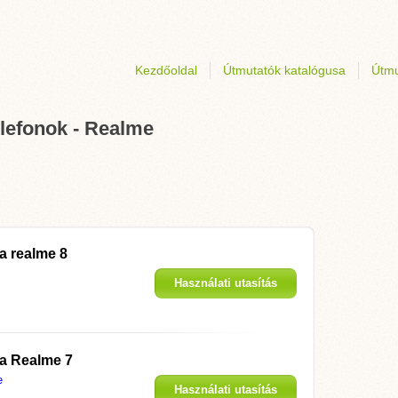
Kezdőoldal
Útmutatók katalógusa
Útmu
elefonok - Realme
 a
realme 8
Használati utasítás
megjelenítése
 a
Realme 7
e
Használati utasítás