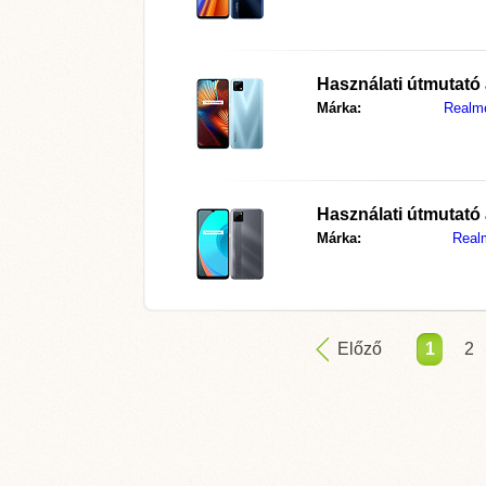
Használati útmutató
Márka:
Realm
Használati útmutató
Márka:
Real
Előző
1
2