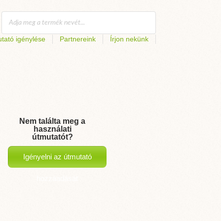
tató igénylése
Partnereink
Írjon nekünk
Nem találta meg a
használati
útmutatót?
Igényelni az útmutató
hozzáadását