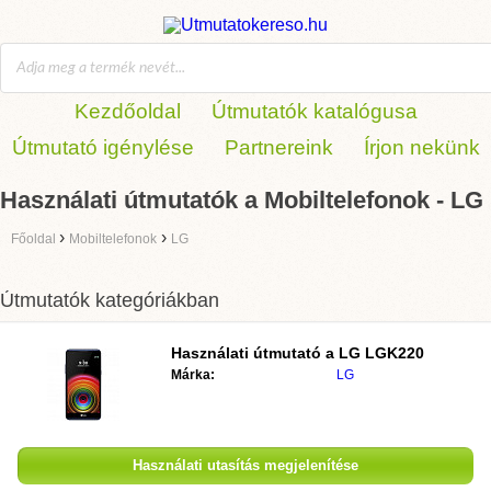
Kezdőoldal
Útmutatók katalógusa
Útmutató igénylése
Partnereink
Írjon nekünk
Használati útmutatók a Mobiltelefonok - LG
›
›
Főoldal
Mobiltelefonok
LG
Útmutatók kategóriákban
Használati útmutató a
LG LGK220
Márka:
LG
Használati utasítás megjelenítése