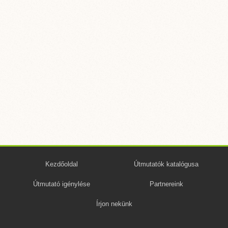
Kezdőoldal
Útmutatók katalógusa
Útmutató igénylése
Partnereink
Írjon nekünk