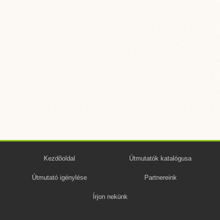
Kezdőoldal
Útmutatók katalógusa
Útmutató igénylése
Partnereink
Írjon nekünk