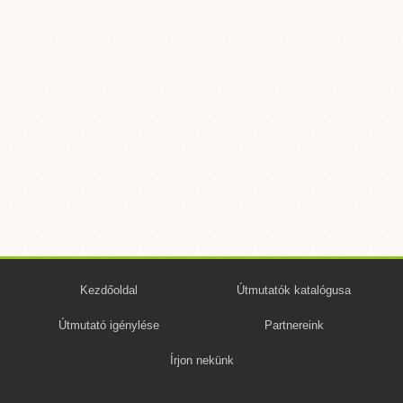
Kezdőoldal
Útmutatók katalógusa
Útmutató igénylése
Partnereink
Írjon nekünk