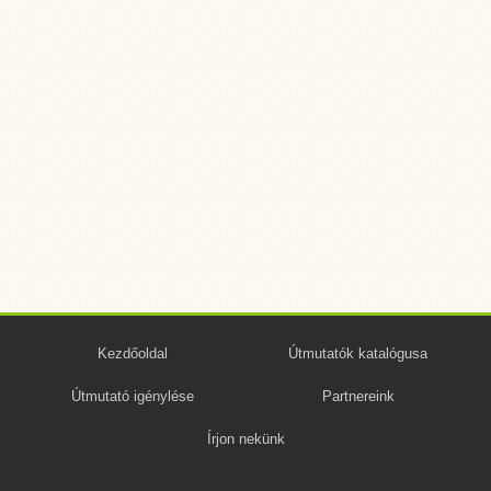
Kezdőoldal
Útmutatók katalógusa
Útmutató igénylése
Partnereink
Írjon nekünk