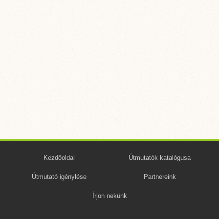
Kezdőoldal
Útmutatók katalógusa
Útmutató igénylése
Partnereink
Írjon nekünk