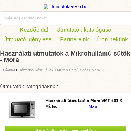
Kezdőoldal
Útmutatók katalógusa
Útmutató igénylése
Partnereink
Írjon nekünk
Használati útmutatók a Mikrohullámú sütők
- Mora
›
›
›
Főoldal
Háztartási készülékek
Mikrohullámú sütők
Mora
Útmutatók kategóriákban
Használati útmutató a
Mora VMT 561 X
Márka:
Mora
Használati utasítás megjelenítése