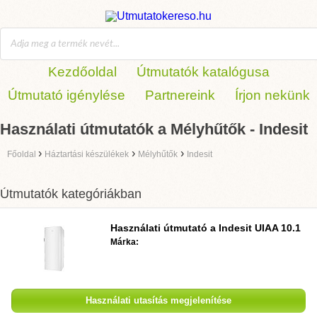
Kezdőoldal
Útmutatók katalógusa
Útmutató igénylése
Partnereink
Írjon nekünk
Használati útmutatók a Mélyhűtők - Indesit
›
›
›
Főoldal
Háztartási készülékek
Mélyhűtők
Indesit
Útmutatók kategóriákban
Használati útmutató a
Indesit UIAA 10.1
Márka:
Használati utasítás megjelenítése