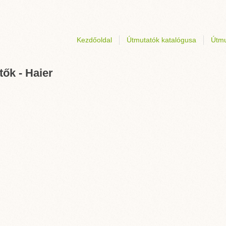
Kezdőoldal
Útmutatók katalógusa
Útmu
ők - Haier