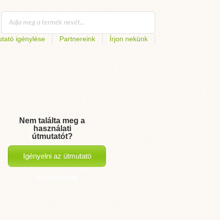
tató igénylése
Partnereink
Írjon nekünk
Nem találta meg a
használati
útmutatót?
Igényelni az útmutató
hozzáadását