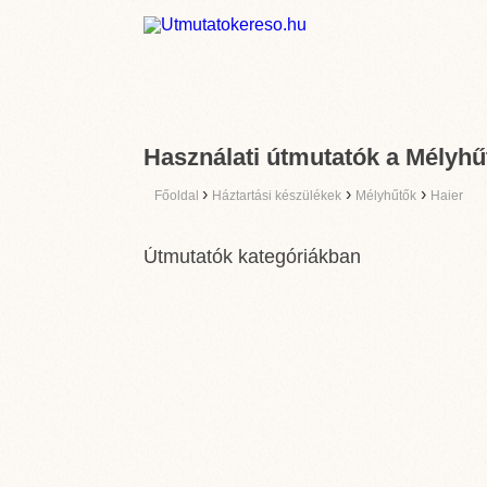
Használati útmutatók a Mélyhűt
›
›
›
Főoldal
Háztartási készülékek
Mélyhűtők
Haier
Útmutatók kategóriákban