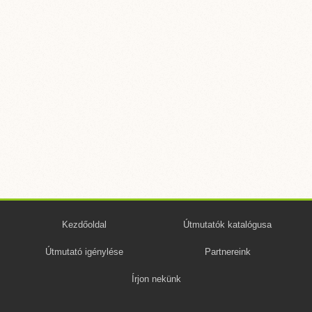
Kezdőoldal
Útmutatók katalógusa
Útmutató igénylése
Partnereink
Írjon nekünk