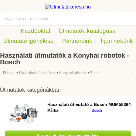
Kezdőoldal
Útmutatók katalógusa
Útmutató igénylése
Partnereink
Írjon nekünk
Használati útmutatók a Konyhai robotok -
Bosch
›
›
›
Főoldal
Háztartási készülékek
Konyhai robotok
Bosch
Útmutatók kategóriákban
Használati útmutató a
Bosch MUM58364
Márka:
Bosch
Használati utasítás megjelenítése