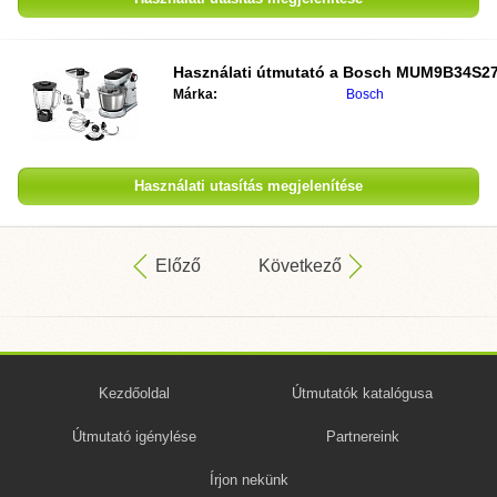
Használati útmutató a
Bosch MUM9B34S2
Márka:
Bosch
Használati utasítás megjelenítése
Előző
Következő
Kezdőoldal
Útmutatók katalógusa
Útmutató igénylése
Partnereink
Írjon nekünk