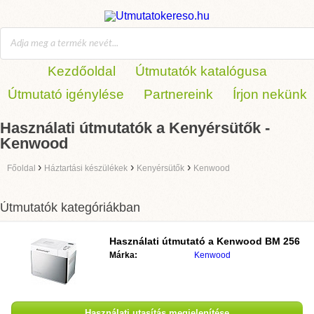
Kezdőoldal
Útmutatók katalógusa
Útmutató igénylése
Partnereink
Írjon nekünk
Használati útmutatók a Kenyérsütők -
Kenwood
›
›
›
Főoldal
Háztartási készülékek
Kenyérsütők
Kenwood
Útmutatók kategóriákban
Használati útmutató a
Kenwood BM 256
Márka:
Kenwood
Használati utasítás megjelenítése