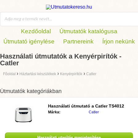
Kezdőoldal
Útmutatók katalógusa
Útmutató igénylése
Partnereink
Írjon nekünk
Használati útmutatók a Kenyérpirítók -
Catler
›
›
›
Főoldal
Háztartási készülékek
Kenyérpirítók
Catler
Útmutatók kategóriákban
Használati útmutató a
Catler TS4012
Márka:
Catler
Használati utasítás megjelenítése