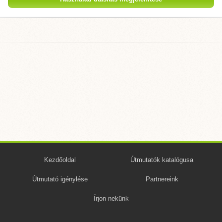
Kezdőoldal
Útmutatók katalógusa
Útmutató igénylése
Partnereink
Írjon nekünk