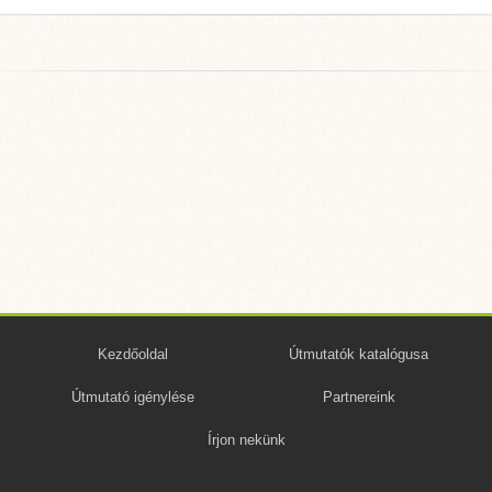
Kezdőoldal
Útmutatók katalógusa
Útmutató igénylése
Partnereink
Írjon nekünk