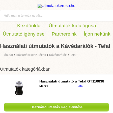
Kezdőoldal
Útmutatók katalógusa
Útmutató igénylése
Partnereink
Írjon nekünk
Használati útmutatók a Kávédarálók - Tefal
›
›
›
Főoldal
Háztartási készülékek
Kávédarálók
Tefal
Útmutatók kategóriákban
Használati útmutató a
Tefal GT110838
Márka:
Tefal
Használati utasítás megjelenítése